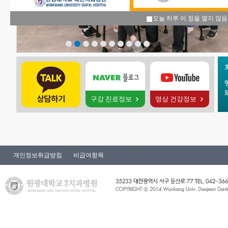
오늘 하루 이 창을 열지 않
구강 진료정보
영상 건강정보
개인정보취급방침
비급여항목
1
2
3
4
5
6
7
8
9
10